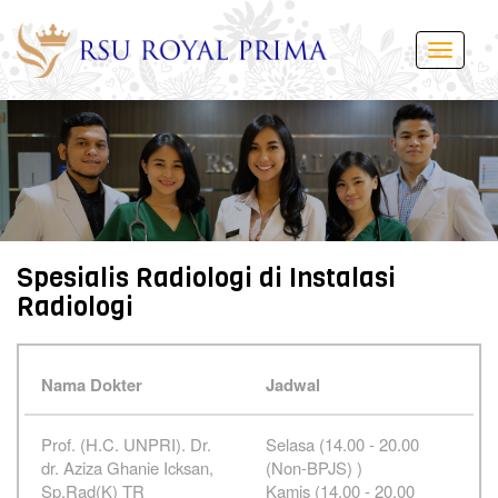
Toggle
navigati
Spesialis Radiologi di Instalasi
Radiologi
Nama Dokter
Jadwal
Prof. (H.C. UNPRI). Dr.
Selasa (14.00 - 20.00
dr. Aziza Ghanie Icksan,
(Non-BPJS) )
Sp.Rad(K) TR
Kamis (14.00 - 20.00