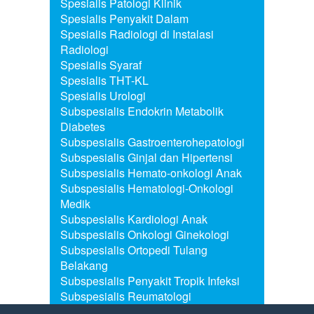
Spesialis Patologi Klinik
Spesialis Penyakit Dalam
Spesialis Radiologi di Instalasi
Radiologi
Spesialis Syaraf
Spesialis THT-KL
Spesialis Urologi
Subspesialis Endokrin Metabolik
Diabetes
Subspesialis Gastroenterohepatologi
Subspesialis Ginjal dan Hipertensi
Subspesialis Hemato-onkologi Anak
Subspesialis Hematologi-Onkologi
Medik
Subspesialis Kardiologi Anak
Subspesialis Onkologi Ginekologi
Subspesialis Ortopedi Tulang
Belakang
Subspesialis Penyakit Tropik Infeksi
Subspesialis Reumatologi